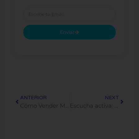
Email
Enviar
Prev
Next
ANTERIOR
NEXT
Cómo Vender Más y organizar tu Empresa al estilo Steve Jobs
Escucha activa: la clave para comunicarse con los demás