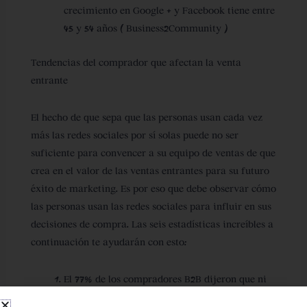
crecimiento en Google + y Facebook tiene entre
45 y 54 años ( Business2Community )
Tendencias del comprador que afectan la venta
entrante
El hecho de que sepa que las personas usan cada vez
más las redes sociales por sí solas puede no ser
suficiente para convencer a su equipo de ventas de que
crea en el valor de las ventas entrantes para su futuro
éxito de marketing. Es por eso que debe observar cómo
las personas usan las redes sociales para influir en sus
decisiones de compra. Las seis estadísticas increíbles a
continuación te ayudarán con esto:
El 77% de los compradores B2B dijeron que ni
siquiera hablarían con un vendedor hasta que