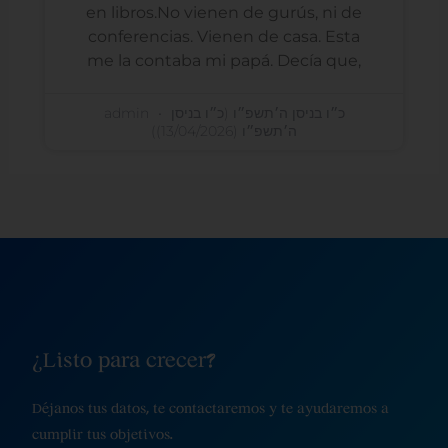
en libros.No vienen de gurús, ni de
conferencias. Vienen de casa. Esta
me la contaba mi papá. Decía que,
admin
כ״ו בניסן ה׳תשפ״ו (כ״ו בניסן
ה׳תשפ״ו (13/04/2026))
¿Listo para crecer?
Déjanos tus datos, te contactaremos y te ayudaremos a
cumplir tus objetivos.