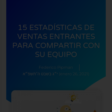
15 ESTADÍSTICAS DE
VENTAS ENTRANTES
PARA COMPARTIR CON
SU EQUIPO
Federico Pipman
י״ג בשבט ה׳תשפ״א (enero 26, 2021)