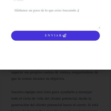
hasta el 90% del proceso de venta podría haber
terminado ( Forrester )
sms
No permita que su equipo de ventas subestime el poder
de la venta entrante.
ENVIAR
Las redes sociales son una poderosa herramienta que
ayudará a potenciar significativamente los resultados
que arroja cualquier equipo comercial. Asegúrese de
que todos los miembros de su equipo de ventas
comprendan su valor para que puedan cumplir o
superar sus propias cuotas de ventas, asegurándose de
que la resma alcance su objetivo.
Nuestro equipo está listo para ayudarlo a manejar
todo el ciclo de vida del cliente potencial, desde la
generación del cliente potencial hasta el cierre. Si está