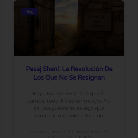
Blog
Pesaj Shení: La Revolución De
Los Que No Se Resignan
Hay una idea en la Torá que lo
cambia todo. No es un milagro.No
es una guerra.No es algo que
rompe la naturaleza. Es algo
admin
י״ב באייר ה׳תשפ״ו (י״ב באייר
ה׳תשפ״ו (29/04/2026))