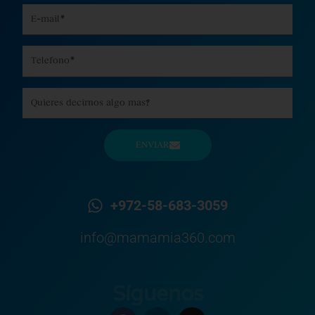
Email
Phone
Message
ENVIAR
+972-58-683-3059
info@mamamia360.com
Síguenos
F
L
I