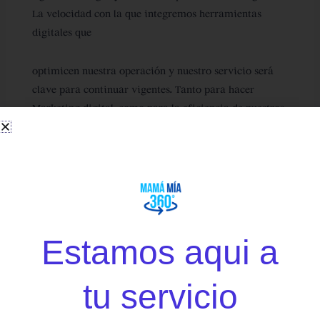
La velocidad con la que integremos herramientas
digitales que
optimicen nuestra operación y nuestro servicio será
clave para continuar vigentes. Tanto para hacer
Marketing digital, como para la eficiencia de nuestros
procesos, ¡digitalízate!
Interacción:
involucrar al consumidor y crear alianzas.
La interacción entre empresas, personas y marcas
continuará siendo tendencia este 2021. Hoy más que
nunca, los clientes quieren interactuar con las marcas
Estamos aqui a
y pueden convertirse en embajadores y colaboradores
de nuestras estrategias y esfuerzos de mercadotecnia.
tu servicio
Confianza:
cumple tus promesas. La fidelización de los
TENEMOS
clientes se logra con el paso del tiempo, cumpliendo la
SORPRESAS