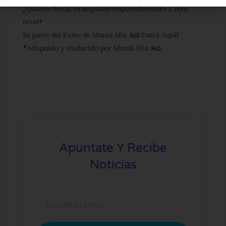
¿Quieres llevar tu negocio/emprendimiento a otro
nivel?
Se parte del Éxito de Mamá Mía 360 Entra
Aquí!
*Adaptado y traducido por Mamá Mía 360
Apuntate Y Recibe
Noticias
Email