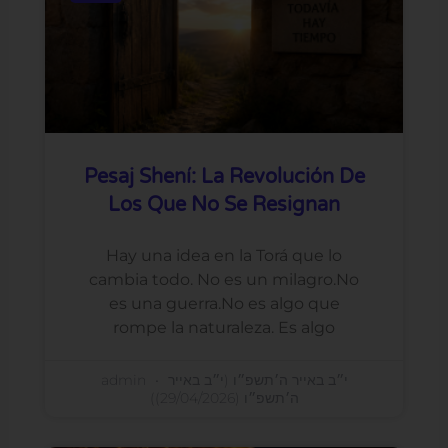
Pesaj Shení: La Revolución De
Los Que No Se Resignan
Hay una idea en la Torá que lo
cambia todo. No es un milagro.No
es una guerra.No es algo que
rompe la naturaleza. Es algo
admin
י״ב באייר ה׳תשפ״ו (י״ב באייר
ה׳תשפ״ו (29/04/2026))