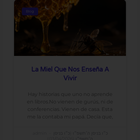
Blog
La Miel Que Nos Enseña A
Vivir
Hay historias que uno no aprende
en libros.No vienen de gurús, ni de
conferencias. Vienen de casa. Esta
me la contaba mi papá. Decía que,
admin
כ״ו בניסן ה׳תשפ״ו (כ״ו בניסן
ה׳תשפ״ו (13/04/2026))