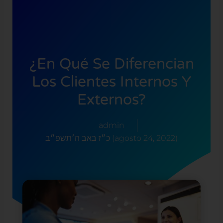
¿En Qué Se Diferencian
Los Clientes Internos Y
Externos?
admin
כ״ז באב ה׳תשפ״ב (agosto 24, 2022)