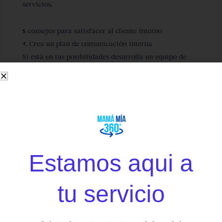
servicios.
5 consejos para satisfacer al cliente interno
1. Crea un plan de comunicación interna
Si está en tus posibilidades desarrolla un equipo de
comunicación interna o un departamento encargado
de esta actividad, cuya visión sea que todas las áreas y
equipos dentro de tu organización son sus clientes.
Aunque no construyas un área específica, crea un plan
de comunicación interna, en el que definas cuáles son
los perfiles de clientes internos que hay en tu
Estamos aqui a
organización. Así puedes establecer objetivos y
estrategias alrededor del mensaje que quieres
tu servicio
comunicar. Quizá la estrategia con los clientes
internos no sea informar, pues ellos ya conocen los
TENEMOS
SORPRESAS
productos o servicios que ofreces, por lo que debes
PARA TI