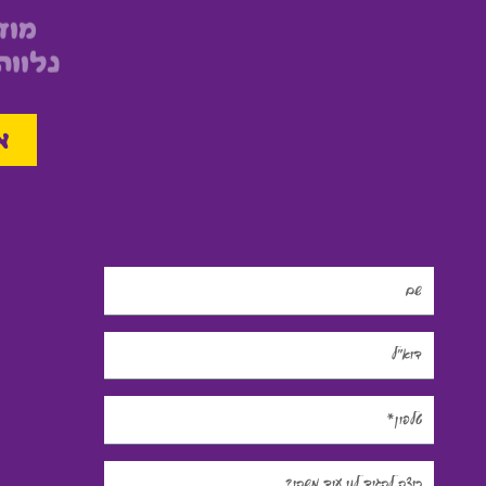
מוז
נלוו
א
Name
Email
Phone
Message