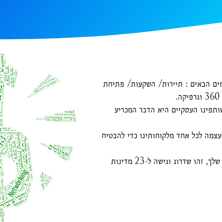
בתחומים הבאים : תיירות/ השקעות/ פתיחת
ותפינו העסקיים היא הדבר המכריע
צמה לכל אחד מלקוחותינו כדי להבטיח
Mamá Mía 360 מציעה פתיחת מחלקה לטינית דוברת ספרדית לעסק שלך, זהו שדרוג וגישה ל-23 מדינות