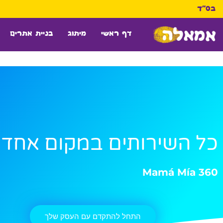
ילוג
לתוכן
בס"ד
תוכן
דף ראשי
מיתוג
בניית אתרים
כל השירותים במקום אחד
Mamá Mía 360
התחל להתקדם עם העסק שלך