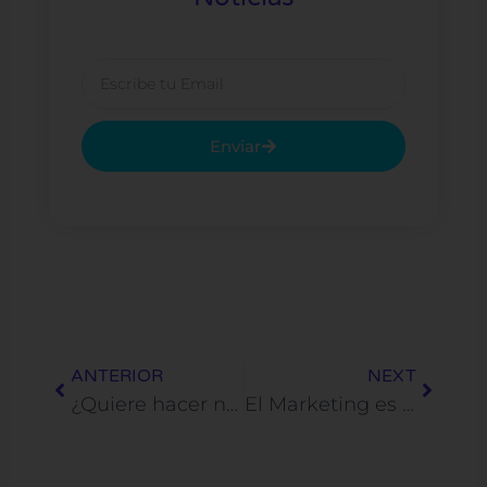
Email
Enviar
Prev
Next
ANTERIOR
NEXT
¿Quiere hacer negocios con israelíes? No se ponga corbata.
El Marketing es como las dietas