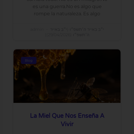
es una guerra.No es algo que
rompe la naturaleza. Es algo
admin
י״ב באייר ה׳תשפ״ו (י״ב באייר
ה׳תשפ״ו (29/04/2026))
Blog
La Miel Que Nos Enseña A
Vivir