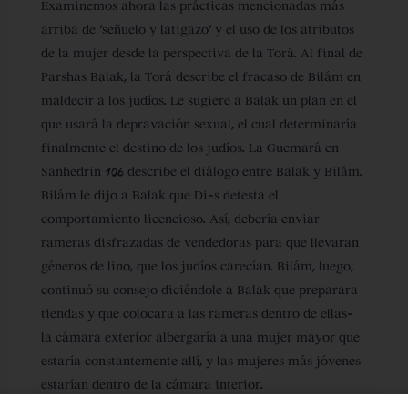
Examinemos ahora las prácticas mencionadas más
arriba de ‘señuelo y latigazo’ y el uso de los atributos
de la mujer desde la perspectiva de la Torá. Al final de
Parshas Balak, la Torá describe el fracaso de Bilám en
maldecir a los judíos. Le sugiere a Balak un plan en el
que usará la depravación sexual, el cual determinaría
finalmente el destino de los judíos. La Guemará en
Sanhedrin 106 describe el diálogo entre Balak y Bilám.
Bilám le dijo a Balak que Di-s detesta el
comportamiento licencioso. Así, debería enviar
rameras disfrazadas de vendedoras para que llevaran
géneros de lino, que los judíos carecían. Bilám, luego,
continuó su consejo diciéndole a Balak que preparara
tiendas y que colocara a las rameras dentro de ellas-
la cámara exterior albergaría a una mujer mayor que
estaría constantemente allí, y las mujeres más jóvenes
estarían dentro de la cámara interior.