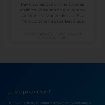
Hay historias que uno no aprende
en libros.No vienen de gurús, ni de
conferencias. Vienen de casa. Esta
me la contaba mi papá. Decía que,
admin
כ״ו בניסן ה׳תשפ״ו (כ״ו בניסן
ה׳תשפ״ו (13/04/2026))
¿Listo para crecer?
Déjanos tus datos, te contactaremos y te ayudaremos a