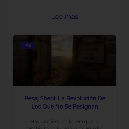
Lee mas
Blog
Pesaj Shení: La Revolución De
Los Que No Se Resignan
Hay una idea en la Torá que lo
cambia todo. No es un milagro.No