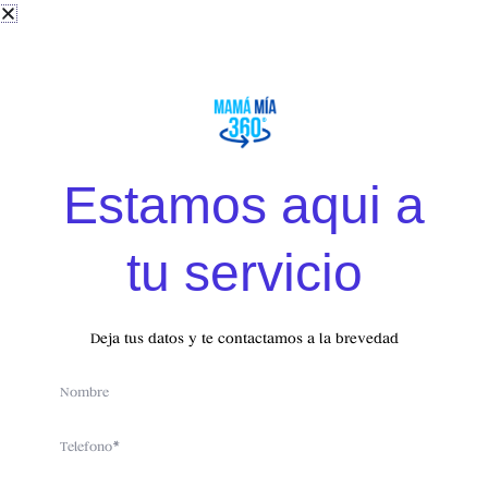
Cuando los judíos atravesaran el mercado, la mujer
mayor les preguntaría si necesitaban lino. Una vez que
estuvieran dentro de la tienda, la mujer mayor
ofrecería un precio a valor del mercado – las rameras
más jóvenes contradecirían el precio de la mujer
mayor y ofrecerían un precio ‘más barato’. El ‘señuelo’
Estamos aqui a
ya había sido picado y el hombre entraría a la cámara
interior, se emborracharía con el vino gratuito (el vino
tu servicio
gentil no se prohibía aún) que se colocaba
estratégicamente dentro de la cámara interior. Así el
TENEMOS
SORPRESAS
hombre judío perdería el control de sí mismo, y
PARA TI
Deja tus datos y te contactamos a la brevedad
cohabitaría con la joven Moabita. Ella, solamente
aceptaría si él idolatraba el dios de Baal, frente a lo
Name
cual el judío protestaría. En respuesta le diría que
solamente tendría que defecar frente al Baal (esto
Telefono
parecía ser un gesto irrespetuoso, pero era el punto
focal de la idolatría de esa deidad) (Sanhedrin 106). El