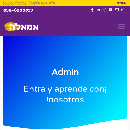
כ״ה באב ה׳תשפ״ו (08/08/2026)
ילוג
בס"ד
לתוכן
058-6833059
תוכן
Admin
¡Entra y aprende con
nosotros!