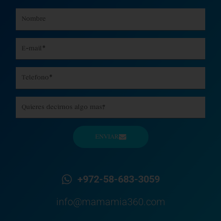
Name
Email
Phone
Message
ENVIAR
+972-58-683-3059
info@mamamia360.com