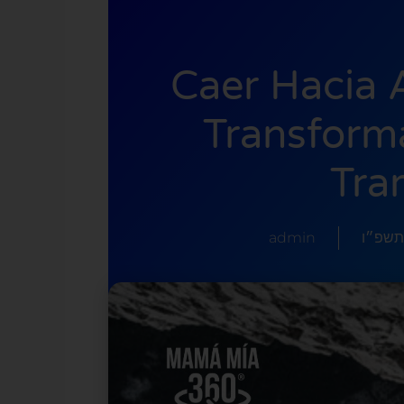
Caer Hacia A
Transform
Tra
admin