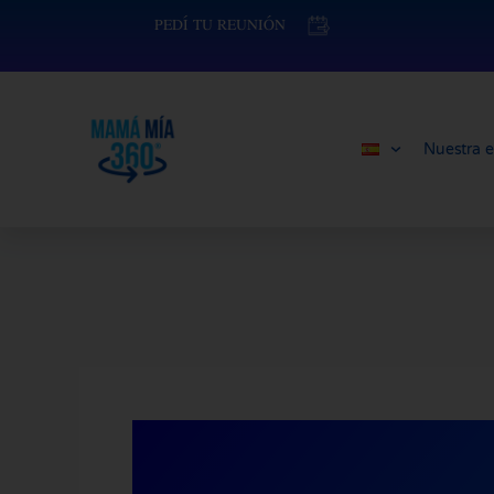
Ir
contenido
PEDÍ TU REUNIÓN
al
contenido
Nuestra e