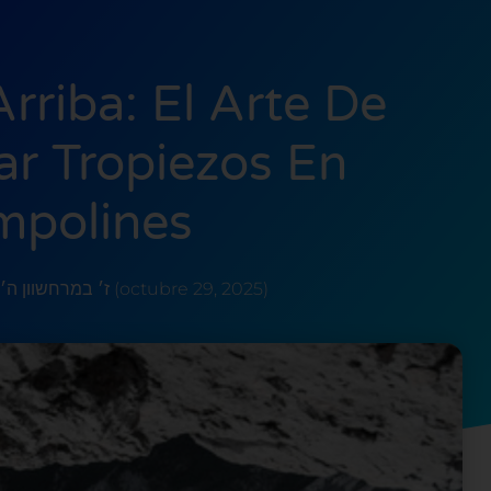
rriba: El Arte De
ar Tropiezos En
mpolines
ז׳ במרחשוון ה׳תשפ״ו (octubre 29, 2025)