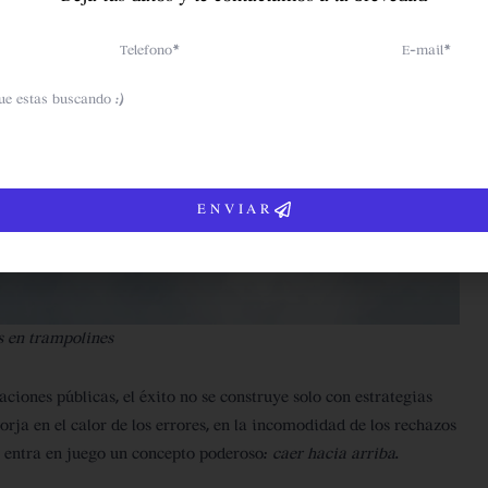
Telefono
Email
ENVIAR
s en trampolines
ciones públicas, el éxito no se construye solo con estrategias
rja en el calor de los errores, en la incomodidad de los rechazos
de entra en juego un concepto poderoso:
caer hacia arriba
.