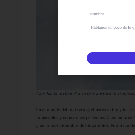
Name
sms
Caer hacia arriba: el arte de transformar tropiezo
En el mundo del marketing, el networking y las rela
impecables y conexiones perfectas. A menudo, se fo
y en la incertidumbre de los cambios. Es allí don