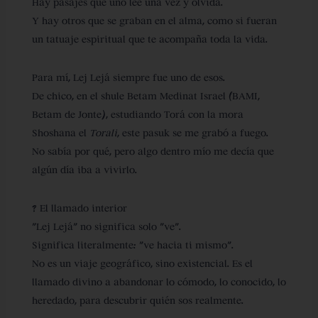
Hay pasajes que uno lee una vez y olvida.
Y hay otros que se graban en el alma, como si fueran
un tatuaje espiritual que te acompaña toda la vida.
Para mí,
Lej Lejá
siempre fue uno de esos.
De chico, en el
shule Betam Medinat Israel (BAMI,
Betam de Jonte)
, estudiando Torá con la mora
Shoshana el
Torali
, este pasuk se me grabó a fuego.
No sabía por qué, pero algo dentro mío me decía que
algún día iba a vivirlo.
? El llamado interior
“Lej Lejá” no significa solo “ve”.
Significa literalmente:
“ve hacia ti mismo”
.
No es un viaje geográfico, sino existencial. Es el
llamado divino a abandonar lo cómodo, lo conocido, lo
heredado, para descubrir quién sos realmente.