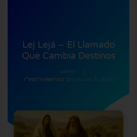
Lej Lejá – El Llamado
Que Cambia Destinos
admin
ט׳ במרחשוון ה׳תשפ״ו (octubre 31, 2025)