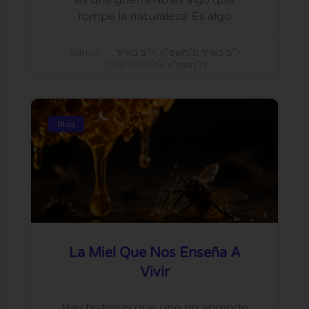
rompe la naturaleza. Es algo
admin
י״ב באייר ה׳תשפ״ו (י״ב באייר
ה׳תשפ״ו (29/04/2026))
Blog
La Miel Que Nos Enseña A
Vivir
Hay historias que uno no aprende