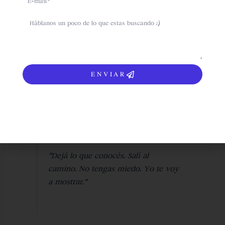
uno mismo en la tierra que te llama.
sms
De transformar la nostalgia en fe, el miedo en
propósito, y el exilio en pertenencia.
? El eco que todavía resuena
ENVIAR
Cuando cierro los ojos y leo “Lej Lejá”, escucho la voz
que le habló a Abraham y que, de alguna forma,
también nos habla a todos.
Una voz que dice:
“Dejá lo que conocés. Salí al
camino. No tengas miedo. Yo te voy
a mostrar.”