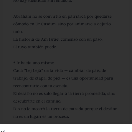
No hay identidad sin renuncia.
Abraham no se convirtió en patriarca por quedarse
cómodo en Ur Casdim, sino por animarse a dejarlo
todo.
La historia de Am Israel comenzó con un paso.
El tuyo también puede.
? Ir hacia uno mismo
Cada “Lej Lejá” de la vida — cambiar de país, de
trabajo, de etapa, de piel — es una oportunidad para
reencontrarte con tu esencia
.
El desafío no es solo llegar a la tierra prometida, sino
descubrirte en el camino
.
D-s no le mostró la tierra de entrada porque el destino
no es un lugar:
es un proceso
.