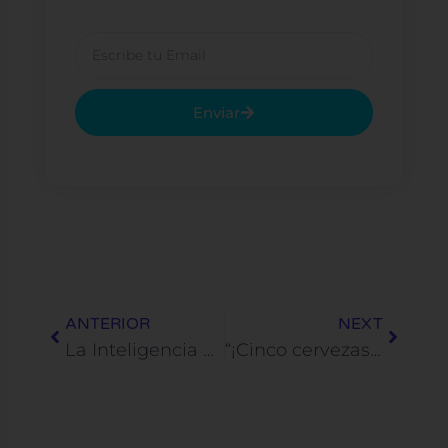
Email
Enviar
Prev
Next
ANTERIOR
NEXT
La Inteligencia Artificial como Aliada Estratégica: Una mirada desde Israel al mundo hispano
“¡Cinco cervezas, por favor!”