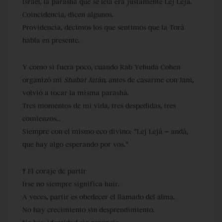
Israel, la parashá que se leía era justamente
Lej Lejá
.
Coincidencia, dicen algunos.
Providencia, decimos los que sentimos que la Torá
habla en presente.
Y como si fuera poco, cuando
Rab Yehuda
Cohen
organizó mi
Shabat Jatán
, antes de casarme con
Jani
,
volvió a tocar la misma parashá.
Tres momentos de mi vida, tres despedidas, tres
comienzos…
Siempre con el mismo eco divino:
“Lej Lejá – andá,
que hay algo esperando por vos.”
? El coraje de partir
Irse no siempre significa huir.
A veces, partir es obedecer el llamado del alma.
No hay crecimiento sin desprendimiento.