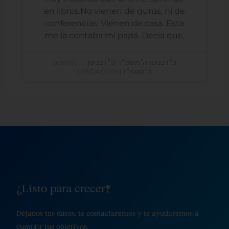
en libros.No vienen de gurús, ni de
conferencias. Vienen de casa. Esta
me la contaba mi papá. Decía que,
admin
כ״ו בניסן ה׳תשפ״ו (כ״ו בניסן
ה׳תשפ״ו (13/04/2026))
¿Listo para crecer?
Déjanos tus datos, te contactaremos y te ayudaremos a
cumplir tus objetivos.