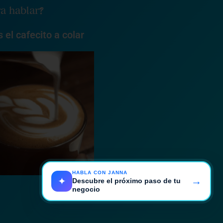
ra hablar?
 el cafecito a colar
HABLA CON JANNA
→
✦
Descubre el próximo paso de tu
negocio