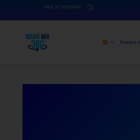
Ir
contenido
PEDÍ TU REUNIÓN
al
contenido
Nuestra e