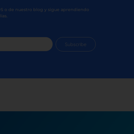
S o de nuestro blog y sigue aprendiendo
ías.
Subscribe