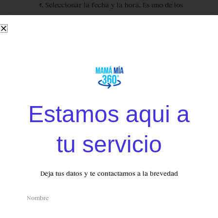
Seleccionar la fecha y la hora.
Es uno de los
primeros puntos a tratar, ya que esto te
marcará la necesidad de comunicar el webinar
con más o menos antelación y ayudará a los
usuarios que se apunten a organizarse con
tiempo para poder asistir a él.
Piensa la temática
. Este es, sin lugar a dudas, el
paso más importante que tienes que decidir.
Estamos aqui a
¿De qué vas a hablar? Es esencial dedicar
tiempo a definir bien el esquema de contenidos
del webinar. Una vez los tengas definidos,
tu servicio
piensa un título atractivo para darlo a conocer
TENEMOS
y marcarte unos objetivos realistas sobre su
SORPRESAS
PARA TI
publicación. Ya sabes que sin estos objetivos
Deja tus datos y te contactamos a la brevedad
luego no podrás medir el retorno de manera
Name
adecuada.
Plantea cómo vas a darlo a conocer.
Utiliza tus
Telefono