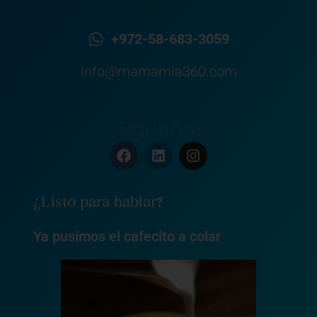
+972-58-683-3059
info@mamamia360.com
Síguenos
F
L
I
a
i
n
c
n
s
e
k
t
¿Listo para hablar?
b
e
a
o
d
g
o
i
r
Ya pusimos el cafecito a colar
k
n
a
m