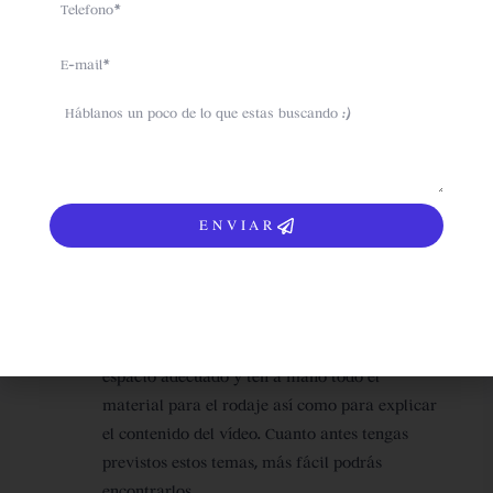
redes sociales para dar a conocer el evento y
promocionarlo de una manera atractiva para
Email
que los usuarios realmente se sientan
interesados por él.
sms
Pon facilidades a los usuarios
. El mayor
hándicap para acceder a un webinar es el
formulario de inscripción. Intenta que este no
sea largo y pesado de cumplimentar. Lo ideal
ENVIAR
es que cuente con unos campos mínimos
obligatorios para obtener información básica
del lead.
Valora dónde lo vas a hacer y qué material
necesitarás para su grabación.
Busca un
espacio adecuado y ten a mano todo el
material para el rodaje así como para explicar
el contenido del vídeo. Cuanto antes tengas
previstos estos temas, más fácil podrás
encontrarlos.