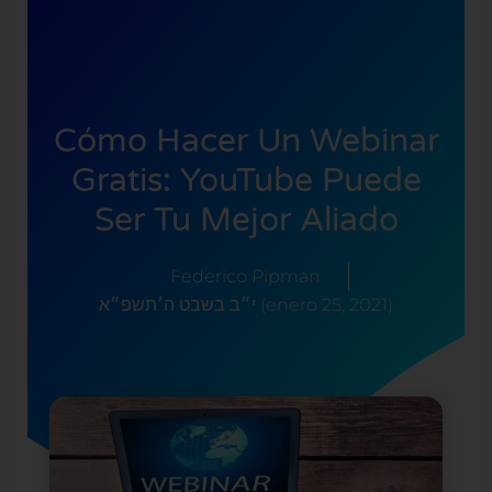
Cómo Hacer Un Webinar
Gratis: YouTube Puede
Ser Tu Mejor Aliado
Federico Pipman
י״ב בשבט ה׳תשפ״א (enero 25, 2021)