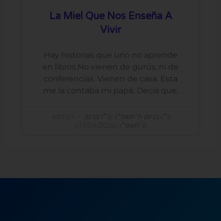
La Miel Que Nos Enseña A
Vivir
Hay historias que uno no aprende
en libros.No vienen de gurús, ni de
conferencias. Vienen de casa. Esta
me la contaba mi papá. Decía que,
admin
כ״ו בניסן ה׳תשפ״ו (כ״ו בניסן
ה׳תשפ״ו (13/04/2026))