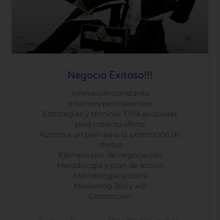
Negocio Exitoso!!!
Innovación constante
Informes permanentes
Estrategias y técnicas 100% probadas
para crear tu oferta
Acceso a un plan para la promoción de
ofertas
Ejemplo real de negociación
Metodología y plan de acción
Metodología arcoíris
Marketing 360 y 4.0
Contención