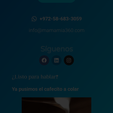
+972-58-683-3059
info@mamamia360.com
Síguenos
F
L
I
a
i
n
c
n
s
e
k
t
¿Listo para hablar?
b
e
a
o
d
g
o
i
r
Ya pusimos el cafecito a colar
k
n
a
m