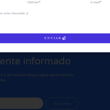
Telefono
Email
ENVIAR
tente informado
S o de nuestro blog y sigue aprendiendo
ías.
Subscribe