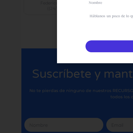
Name
Federico Pipman
י״א בשבט ה׳תשפ״א
(י״א בשבט ה׳תשפ״א (24/01/2021))
sms
Suscríbete y man
No te pierdas de ninguno de nuestros RECURSO
todos los d
Nombre
Email