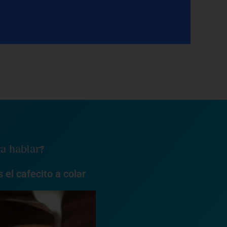
ra hablar?
 el cafecito a colar