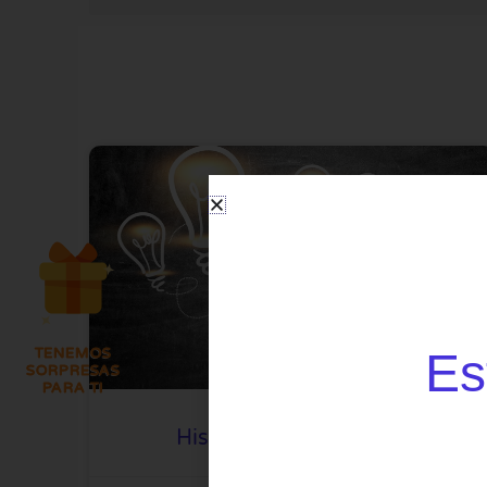
Es
TENEMOS
SORPRESAS
PARA TI
Historias Para Analizar