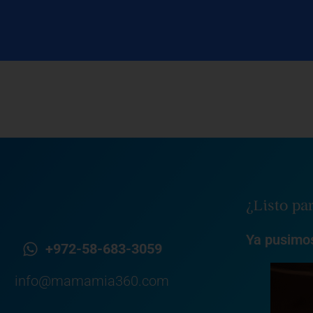
¿Listo pa
Ya pusimos
+972-58-683-3059
info@mamamia360.com