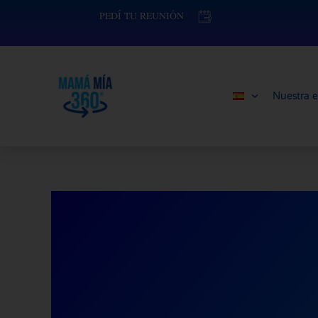
Ir
contenido
PEDÍ TU REUNIÓN
al
contenido
Nuestra e